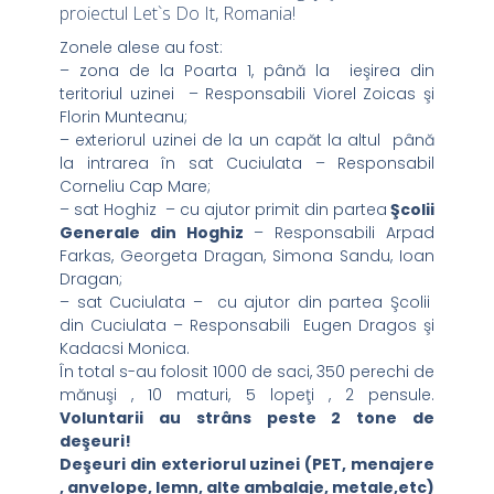
proiectul Let`s Do It, Romania!
Zonele alese au fost:
– zona de la Poarta 1, până la ieşirea din
teritoriul uzinei – Responsabili Viorel Zoicas şi
Florin Munteanu;
– exteriorul uzinei de la un capăt la altul până
la intrarea în sat Cuciulata – Responsabil
Corneliu Cap Mare;
– sat Hoghiz – cu ajutor primit din partea
Şcolii
Generale din Hoghiz
– Responsabili Arpad
Farkas, Georgeta Dragan, Simona Sandu, Ioan
Dragan;
– sat Cuciulata – cu ajutor din partea Şcolii
din Cuciulata – Responsabili Eugen Dragos şi
Kadacsi Monica.
În total s-au folosit 1000 de saci, 350 perechi de
mănuşi , 10 maturi, 5 lopeţi , 2 pensule.
Voluntarii au strâns peste 2 tone de
deşeuri!
Deşeuri din exteriorul uzinei
(PET, menajere
, anvelope, lemn, alte ambalaje, metale,etc)