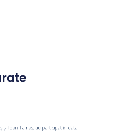
urate
aș și Ioan Tamaș, au participat în data