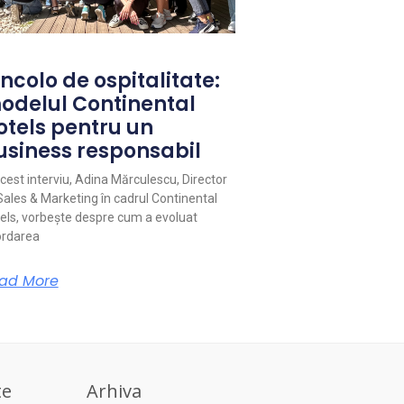
ncolo de ospitalitate:
odelul Continental
otels pentru un
usiness responsabil
acest interviu, Adina Mărculescu, Director
Sales & Marketing în cadrul Continental
els, vorbește despre cum a evoluat
rdarea
ad More
te
Arhiva