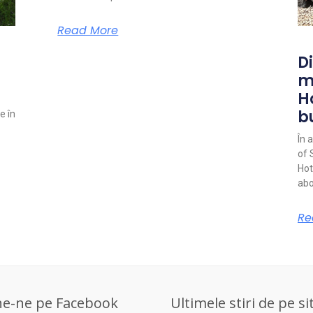
Read More
Di
m
H
b
e în
În 
of 
Hot
abo
Re
ne-ne pe Facebook
Ultimele stiri de pe si