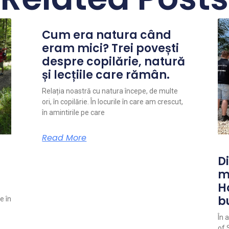
Cum era natura când
eram mici? Trei povești
despre copilărie, natură
și lecțiile care rămân.
Relația noastră cu natura începe, de multe
ori, în copilărie. În locurile în care am crescut,
în amintirile pe care
Read More
Di
m
H
b
e în
În 
of 