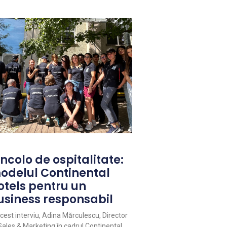
ncolo de ospitalitate:
odelul Continental
otels pentru un
usiness responsabil
acest interviu, Adina Mărculescu, Director
Sales & Marketing în cadrul Continental