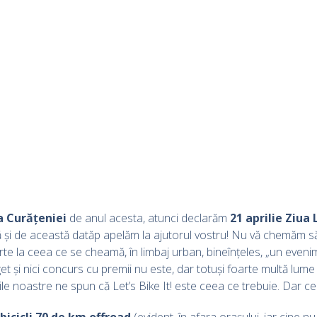
a Curățeniei
de anul acesta, atunci declarăm
21 aprilie Ziua 
ă și de această datăp apelăm la ajutorul vostru! Nu vă chemăm 
ți parte la ceea ce se cheamă, în limbaj urban, bineînțeles, „un ev
 și nici concurs cu premii nu este, dar totuși foarte multă lume 
irile noastre ne spun că Let’s Bike It! este ceea ce trebuie. Dar ce
bicicli 70 de km offroad
(evident, în afara orașului, iar cine 