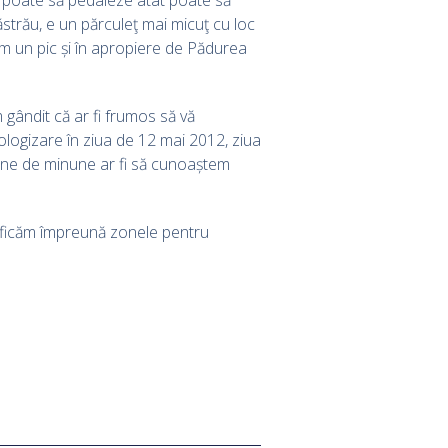
strău, e un părculeţ mai micuţ cu loc
 un pic și în apropiere de Pădurea
 gândit că ar fi frumos să vă
logizare în ziua de 12 mai 2012, ziua
nvine de minune ar fi să cunoaștem
ificăm împreună zonele pentru