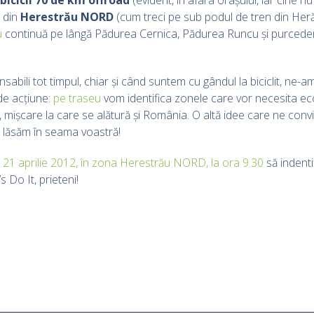
d din
Herestrău NORD
(cum treci pe sub podul de tren din Heră
u
continuă pe lângă Pădurea Cernica, Pădurea Runcu și purcedem
ili tot timpul, chiar și când suntem cu gândul la biciclit, ne-am
de acțiune:
pe traseu
vom identifica zonele care vor necesita eco
d!, mișcare la care se alătură și România. O altă idee care ne co
a lăsăm în seama voastră!
t!, 21 aprilie 2012, în zona Herestrău NORD, la ora 9.30
să indent
 Do It, prieteni!