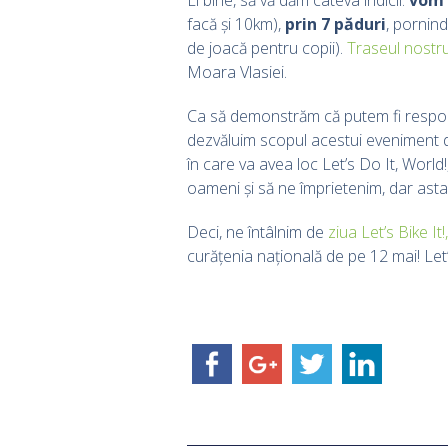
facă și 10km),
prin 7 păduri
, pornin
de joacă pentru copii).
Traseul nostr
Moara Vlasiei.
Ca să demonstrăm că putem fi responsab
dezvăluim scopul acestui eveniment 
în care va avea loc Let’s Do It, Worl
oameni și să ne împrietenim, dar ast
Deci, ne întâlnim de
ziua Let’s Bike I
curățenia națională de pe 12 mai! Let’s