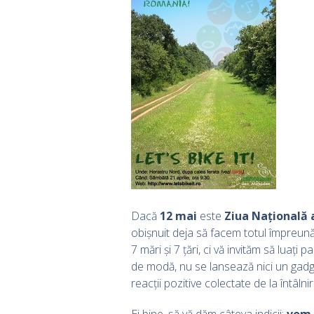
Dacă
12 mai
este
Ziua Națională 
obișnuit deja să facem totul împreun
7 mări și 7 țări, ci vă invităm să lua
de modă, nu se lansează nici un gadget
reacții pozitive colectate de la întâln
Ei bine, să vă dăm câteva indicii:
vom 