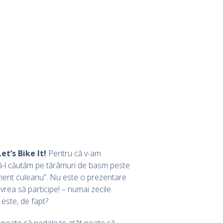
Let’s Bike It!
Pentru că v-am
să-l căutăm pe tărâmuri de basm peste
eniment culeanu”. Nu este o prezentare
vrea să participe! – numai zecile
 este, de fapt?
nu poate să pedaleze atât poate să