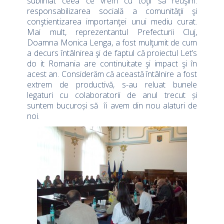
subliniat ceea ce vrem cu toţii să reuşim:
responsabilizarea socială a comunităţii şi
conştientizarea importanţei unui mediu curat.
Mai mult, reprezentantul Prefecturii Cluj,
Doamna Monica Lenga, a fost mulţumit de cum
a decurs întâlnirea şi de faptul că proiectul Let’s
do it Romania are continuitate şi impact şi în
acest an. Considerăm că această întâlnire a fost
extrem de productivă, s-au reluat bunele
legaturi cu colaboratorii de anul trecut și
suntem bucuroși să îi avem din nou alaturi de
noi.