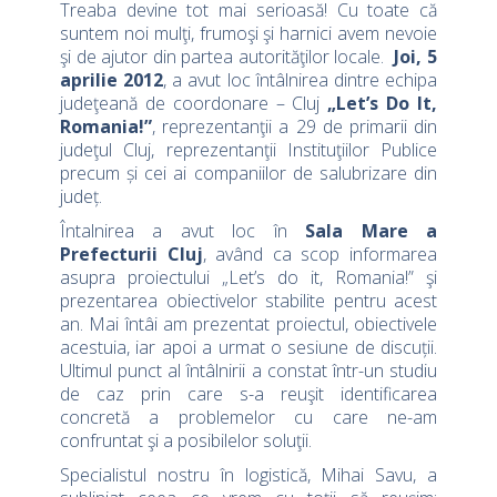
Treaba devine tot mai serioasă! Cu toate că
suntem noi mulţi, frumoşi şi harnici avem nevoie
şi de ajutor din partea autorităţilor locale.
Joi, 5
aprilie 2012
, a avut loc întâlnirea dintre echipa
judeţeană de coordonare – Cluj
„Let’s Do It,
Romania!”
, reprezentanţii a 29 de primarii din
judeţul Cluj, reprezentanţii Instituţiilor Publice
precum și cei ai companiilor de salubrizare din
județ.
Întalnirea a avut loc în
Sala Mare a
Prefecturii Cluj
, având ca scop informarea
asupra proiectului „Let’s do it, Romania!” şi
prezentarea obiectivelor stabilite pentru acest
an. Mai întâi am prezentat proiectul, obiectivele
acestuia, iar apoi a urmat o sesiune de discuții.
Ultimul punct al întâlnirii a constat într-un studiu
de caz prin care s-a reuşit identificarea
concretă a problemelor cu care ne-am
confruntat şi a posibilelor soluţii.
Specialistul nostru în logistică, Mihai Savu, a