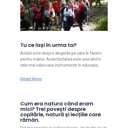
Tu ce lași în urma ta?
Astăzi este despre alegerile pe care le facem
pentru mâine. Autenticitatea este unul dintre
cele mai valoroase instrumente în educație,
Read More
Cum era natura când eram
mici? Trei povești despre
copilărie, natură și lecțiile care
rămân.
Relația noastră cu natura începe, de multe ori, în