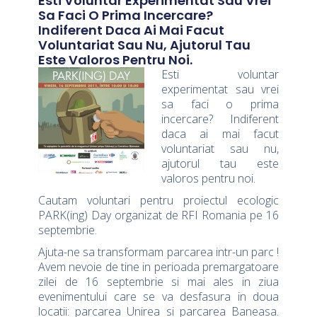
Esti Voluntar Experimentat Sau Vrei
Sa Faci O Prima Incercare?
Indiferent Daca Ai Mai Facut
Voluntariat Sau Nu, Ajutorul Tau
Este Valoros Pentru Noi.
Esti voluntar
experimentat sau vrei
sa faci o prima
incercare? Indiferent
daca ai mai facut
voluntariat sau nu,
ajutorul tau este
valoros pentru noi.
Cautam voluntari pentru proiectul ecologic
PARK(ing) Day organizat de RFI Romania pe 16
septembrie.
Ajuta-ne sa transformam parcarea intr-un parc !
Avem nevoie de tine in perioada premargatoare
zilei de 16 septembrie si mai ales in ziua
evenimentului care se va desfasura in doua
locatii: parcarea Unirea si parcarea Baneasa.