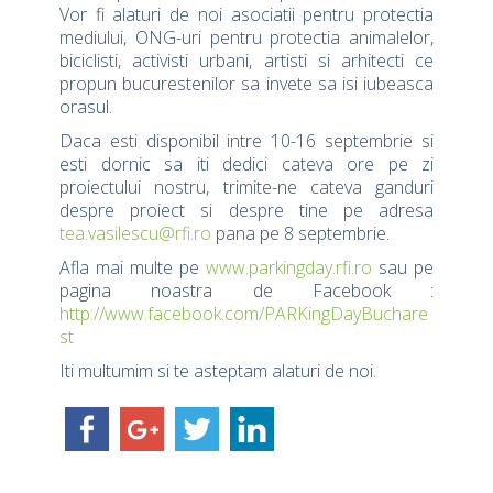
Vor fi alaturi de noi asociatii pentru protectia
mediului, ONG-uri pentru protectia animalelor,
biciclisti, activisti urbani, artisti si arhitecti ce
propun bucurestenilor sa invete sa isi iubeasca
orasul.
Daca esti disponibil intre 10-16 septembrie si
esti dornic sa iti dedici cateva ore pe zi
proiectului nostru, trimite-ne cateva ganduri
despre proiect si despre tine pe adresa
tea.vasilescu@rfi.ro
pana pe 8 septembrie.
Afla mai multe pe
www.parkingday.rfi.ro
sau pe
pagina noastra de Facebook :
http://www.facebook.com/PARKingDayBuchare
st
Iti multumim si te asteptam alaturi de noi.