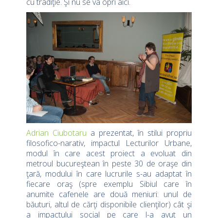
cu tradiţie. Şi nu se va opri aici.
Adrian Ciubotaru
a prezentat, în stilui propriu
filosofico-narativ, impactul Lecturilor Urbane,
modul în care acest proiect a evoluat din
metroul bucureştean în peste 30 de oraşe din
ţară, modului în care lucrurile s-au adaptat în
fiecare oraş (spre exemplu Sibiul care în
anumite cafenele are două meniuri: unul de
băuturi, altul de cărţi disponibile clienţilor) cât şi
a impactului social pe care l-a avut un