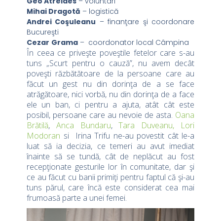
Geo Atreides
– voluntari
Mihai Dragotă
– logistică
Andrei Coşuleanu
– finanţare şi coordonare
Bucureşti
Cezar
Grama
– coordonator local Câmpina
În ceea ce priveşte poveştile fetelor care s-au
tuns „Scurt pentru o cauză”, nu avem decât
poveşti răzbătătoare de la persoane care au
făcut un gest nu din dorinţa de a se face
atrăgătoare, nici vorbă, nu din dorinţa de a face
ele un ban, ci pentru a ajuta, atât cât este
posibil, persoane care au nevoie de asta.
Oana
Brătilă
,
Anca Bundaru
,
Tara Duveanu,
Lori
Modoran
si Irina Trifu ne-au povestit cât le-a
luat să ia decizia, ce temeri au avut imediat
înainte să se tundă, cât de neplăcut au fost
recepţionate gesturile lor în comunitate, dar şi
ce au făcut cu banii primiţi pentru faptul că şi-au
tuns părul, care încă este considerat cea mai
frumoasă parte a unei femei.