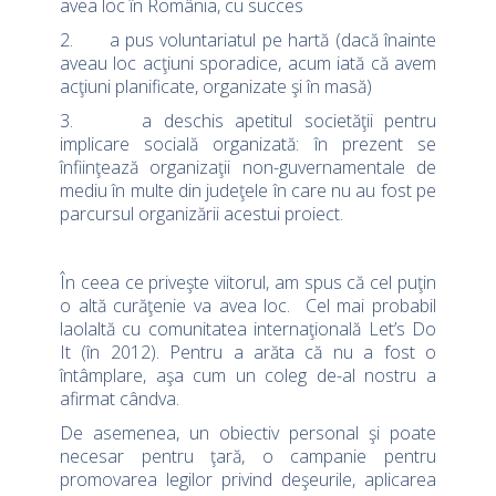
avea loc în România, cu succes
2. a pus voluntariatul pe hartă (dacă înainte
aveau loc acţiuni sporadice, acum iată că avem
acţiuni planificate, organizate şi în masă)
3. a deschis apetitul societăţii pentru
implicare socială organizată: în prezent se
înfiinţează organizaţii non-guvernamentale de
mediu în multe din judeţele în care nu au fost pe
parcursul organizării acestui proiect.
În ceea ce priveşte viitorul, am spus că cel puţin
o altă curăţenie va avea loc. Cel mai probabil
laolaltă cu comunitatea internaţională Let’s Do
It (în 2012). Pentru a arăta că nu a fost o
întâmplare, aşa cum un coleg de-al nostru a
afirmat cândva.
De asemenea, un obiectiv personal şi poate
necesar pentru ţară, o campanie pentru
promovarea legilor privind deşeurile, aplicarea