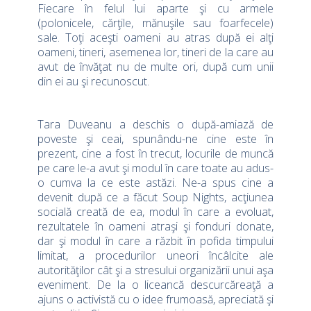
Fiecare în felul lui aparte şi cu armele
(polonicele, cărţile, mănuşile sau foarfecele)
sale. Toţi aceşti oameni au atras după ei alţi
oameni, tineri, asemenea lor, tineri de la care au
avut de învăţat nu de multe ori, după cum unii
din ei au şi recunoscut.
Tara Duveanu a deschis o după-amiază de
poveste şi ceai, spunându-ne cine este în
prezent, cine a fost în trecut, locurile de muncă
pe care le-a avut şi modul în care toate au adus-
o cumva la ce este astăzi. Ne-a spus cine a
devenit după ce a făcut Soup Nights, acţiunea
socială creată de ea, modul în care a evoluat,
rezultatele în oameni atraşi şi fonduri donate,
dar şi modul în care a răzbit în pofida timpului
limitat, a procedurilor uneori încâlcite ale
autorităţilor cât şi a stresului organizării unui aşa
eveniment. De la o liceancă descurcăreaţă a
ajuns o activistă cu o idee frumoasă, apreciată şi