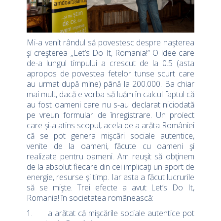
Mi-a venit rândul să povestesc despre naşterea
şi creşterea „Let’s Do It, Romania!” O idee care
de-a lungul timpului a crescut de la 0.5 (asta
apropos de povestea fetelor tunse scurt care
au urmat după mine) până la 200.000. Ba chiar
mai mult, dacă e vorba să luăm în calcul faptul că
au fost oameni care nu s-au declarat niciodată
pe vreun formular de înregistrare. Un proiect
care şi-a atins scopul, acela de a arăta României
că se pot genera mişcări sociale autentice,
venite de la oameni, făcute cu oameni şi
realizate pentru oameni. Am reuşit să obţinem
de la absolut fiecare din cei implicaţi un aport de
energie, resurse şi timp. Iar asta a făcut lucrurile
să se mişte. Trei efecte a avut Let’s Do It,
Romania! în societatea românească:
1. a arătat că mişcările sociale autentice pot