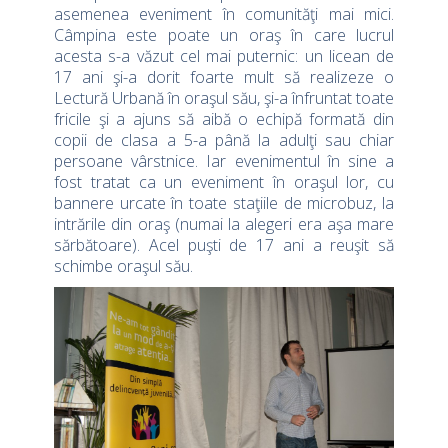
asemenea eveniment în comunităţi mai mici.
Câmpina este poate un oraş în care lucrul
acesta s-a văzut cel mai puternic: un licean de
17 ani şi-a dorit foarte mult să realizeze o
Lectură Urbană în oraşul său, şi-a înfruntat toate
fricile şi a ajuns să aibă o echipă formată din
copii de clasa a 5-a până la adulţi sau chiar
persoane vârstnice. Iar evenimentul în sine a
fost tratat ca un eveniment în oraşul lor, cu
bannere urcate în toate staţiile de microbuz, la
intrările din oraş (numai la alegeri era aşa mare
sărbătoare). Acel puşti de 17 ani a reuşit să
schimbe oraşul său.