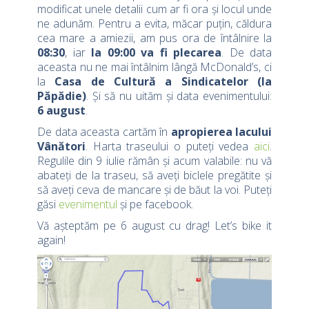
modificat unele detalii cum ar fi ora și locul unde
ne adunăm. Pentru a evita, măcar puțin, căldura
cea mare a amiezii, am pus ora de întâlnire la
08:30
, iar
la 09:00 va fi plecarea
. De data
aceasta nu ne mai întâlnim lângă McDonald’s, ci
la
Casa de Cultură a Sindicatelor (la
Păpădie)
. Și să nu uităm și data evenimentului:
6 august
.
De data aceasta cartăm în
apropierea lacului
Vânători
. Harta traseului o puteți vedea
aici
.
Regulile din 9 iulie rămân și acum valabile: nu vă
abateți de la traseu, să aveți biclele pregătite și
să aveți ceva de mancare și de băut la voi. Puteți
găsi
evenimentul
și pe facebook.
Vă așteptăm pe 6 august cu drag! Let’s bike it
again!