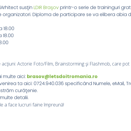
Arhitect susţin
LDIR Braşov
printr-o serie de traininguri grat
de organizatori. Diploma de participare se va elibera abia
a 18.00
a 18.00
8.00
acţiuni: Actorie Foto/Film, Brainstorming şi Flashmob, care pot p
 multe aici:
brasov@letsdoitromania.ro
venirea ta aici: 0724.940.036 specificând Numele, eMail, Tra
străm curăţenie.
multe detalii.
 a face lucruri faine împreună!