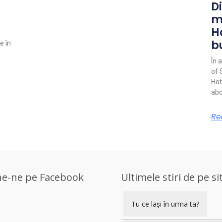
Di
m
H
b
e în
În 
of 
Hot
abo
Re
ne-ne pe Facebook
Ultimele stiri de pe si
Tu ce lași în urma ta?