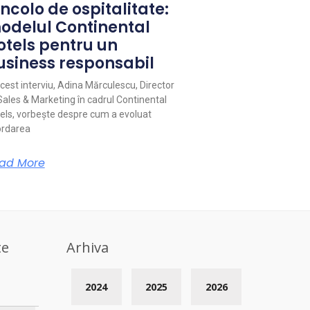
ncolo de ospitalitate:
odelul Continental
otels pentru un
usiness responsabil
acest interviu, Adina Mărculescu, Director
Sales & Marketing în cadrul Continental
els, vorbește despre cum a evoluat
rdarea
ad More
te
Arhiva
2024
2025
2026