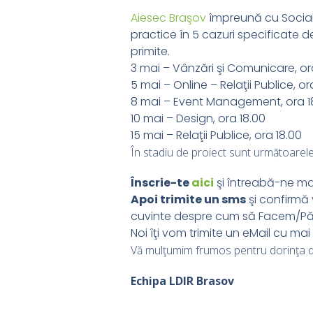
Aiesec Braşov
împreună cu Social
practice în 5 cazuri specificate 
primite.
3 mai – Vânzări şi Comunicare, or
5 mai – Online – Relaţii Publice, or
8 mai – Event Management, ora 1
10 mai – Design, ora 18.00
15 mai – Relaţii Publice, ora 18.00
În stadiu de proiect sunt următoarele 
Înscrie-te
aici
şi întreabă-ne mai
Apoi trimite un sms
şi confirmă 
cuvinte despre cum să Facem/Pă
Noi îţi vom trimite un eMail cu mai 
Vă mulţumim frumos pentru dorinţa de
Echipa LDIR Brasov