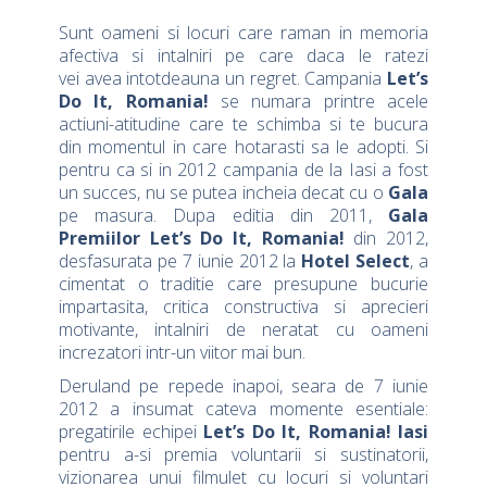
Sunt oameni si locuri care raman in memoria
afectiva si intalniri pe care daca le ratezi
vei avea intotdeauna un regret. Campania
Let’s
Do It, Romania!
se numara printre acele
actiuni-atitudine care te schimba si te bucura
din momentul in care hotarasti sa le adopti. Si
pentru ca si in 2012 campania de la Iasi a fost
un succes, nu se putea incheia decat cu o
Gala
pe masura. Dupa editia din 2011,
Gala
Premiilor Let’s Do It, Romania!
din 2012,
desfasurata pe 7 iunie 2012 la
Hotel Select
, a
cimentat o traditie care presupune bucurie
impartasita, critica constructiva si aprecieri
motivante, intalniri de neratat cu oameni
increzatori intr-un viitor mai bun.
Deruland pe repede inapoi, seara de 7 iunie
2012 a insumat cateva momente esentiale:
pregatirile echipei
Let’s Do It, Romania! Iasi
pentru a-si premia voluntarii si sustinatorii,
vizionarea unui filmulet cu locuri si voluntari