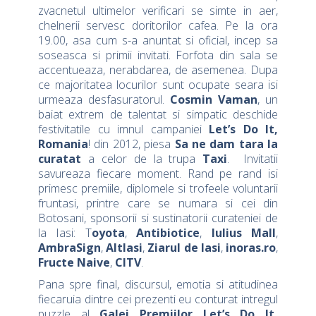
zvacnetul ultimelor verificari se simte in aer,
chelnerii servesc doritorilor cafea. Pe la ora
19.00, asa cum s-a anuntat si oficial, incep sa
soseasca si primii invitati. Forfota din sala se
accentueaza, nerabdarea, de asemenea. Dupa
ce majoritatea locurilor sunt ocupate seara isi
urmeaza desfasuratorul.
Cosmin Vaman
, un
baiat extrem de talentat si simpatic deschide
festivitatile cu imnul campaniei
Let’s Do It,
Romania
! din 2012, piesa
Sa ne dam tara la
curatat
a celor de la trupa
Taxi
. Invitatii
savureaza fiecare moment. Rand pe rand isi
primesc premiile, diplomele si trofeele voluntarii
fruntasi, printre care se numara si cei din
Botosani, sponsorii si sustinatorii curateniei de
la Iasi: T
oyota
,
Antibiotice
,
Iulius Mall
,
AmbraSign
,
AltIasi
,
Ziarul de Iasi
,
inoras.ro
,
Fructe Naive
,
CITV
.
Pana spre final, discursul, emotia si atitudinea
fiecaruia dintre cei prezenti eu conturat intregul
puzzle al
Galei Premiilor Let’s Do It,