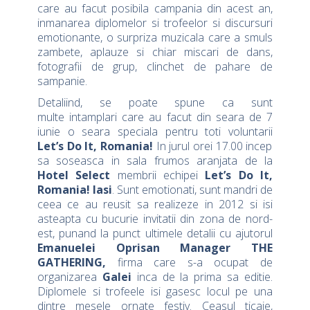
care au facut posibila campania din acest an,
inmanarea diplomelor si trofeelor si discursuri
emotionante, o surpriza muzicala care a smuls
zambete, aplauze si chiar miscari de dans,
fotografii de grup, clinchet de pahare de
sampanie.
Detaliind, se poate spune ca sunt
multe intamplari care au facut din seara de 7
iunie o seara speciala pentru toti voluntarii
Let’s Do It, Romania!
In jurul orei 17.00 incep
sa soseasca in sala frumos aranjata de la
Hotel Select
membrii echipei
Let’s Do It,
Romania! Iasi
. Sunt emotionati, sunt mandri de
ceea ce au reusit sa realizeze in 2012 si isi
asteapta cu bucurie invitatii din zona de nord-
est, punand la punct ultimele detalii cu ajutorul
Emanuelei Oprisan
Manager THE
GATHERING,
firma care s-a ocupat de
organizarea
Galei
inca de la prima sa editie.
Diplomele si trofeele isi gasesc locul pe una
dintre mesele ornate festiv. Ceasul ticaie,