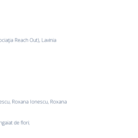
ociaţia Reach Out), Lavinia
hulescu, Roxana Ionescu, Roxana
gaiat de flori;