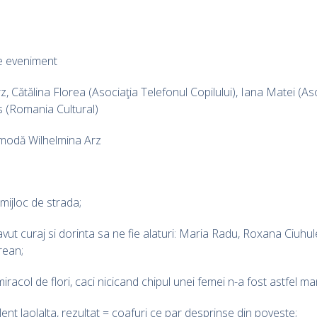
e eveniment
z, Cătălina Florea (Asociaţia Telefonul Copilului), Iana Matei (As
s (Romania Cultural)
 modă Wilhelmina Arz
 mijloc de strada;
avut curaj si dorinta sa ne fie alaturi: Maria Radu, Roxana Ciu
rean;
acol de flori, caci nicicand chipul unei femei n-a fost astfel man
lent laolalta, rezultat = coafuri ce par desprinse din poveste;