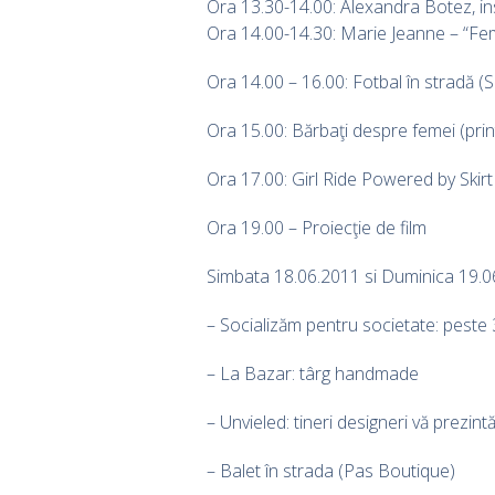
Ora 13.30-14.00: Alexandra Botez, in
Ora 14.00-14.30: Marie Jeanne – “Fem
Ora 14.00 – 16.00: Fotbal în stradă (
Ora 15.00: Bărbaţi despre femei (print
Ora 17.00: Girl Ride Powered by Skirt
Ora 19.00 – Proiecţie de film
Simbata 18.06.2011 si Duminica 19.0
– Socializăm pentru societate: peste 
– La Bazar: târg handmade
– Unvieled: tineri designeri vă prezin
– Balet în strada (Pas Boutique)