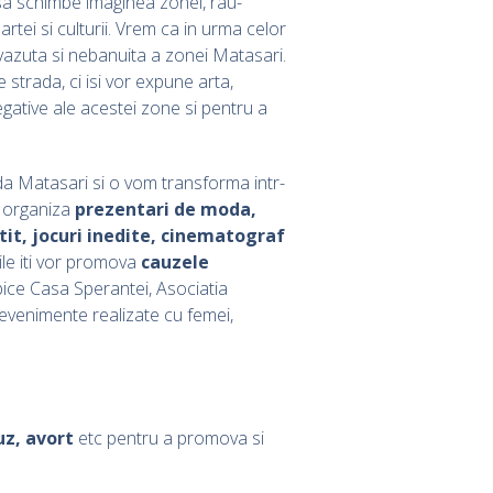
sa schimbe imaginea zonei, rau-
rtei si culturii. Vrem ca in urma celor
evazuta si nebanuita a zonei Matasari.
 strada, ci isi vor expune arta,
egative ale acestei zone si pentru a
ada Matasari si o vom transforma intr-
m organiza
prezentari de moda,
atit, jocuri inedite, cinematograf
le iti vor promova
cauzele
ice Casa Sperantei, Asociatia
e evenimente realizate cu femei,
uz, avort
etc pentru a promova si