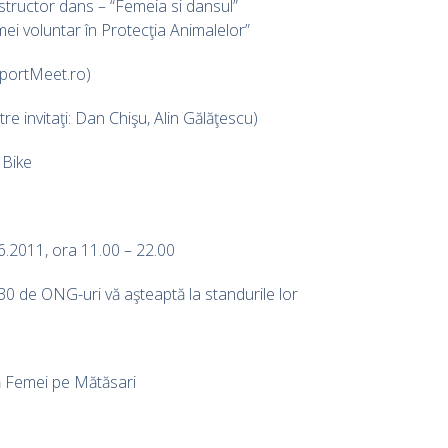
structor dans – “Femeia si dansul”
ei voluntar în Protecţia Animalelor”
SportMeet.ro)
re invitaţi: Dan Chişu, Alin Gălăţescu)
 Bike
6.2011, ora 11.00 – 22.00
30 de ONG-uri vă aşteaptă la standurile lor
tă Femei pe Mătăsari