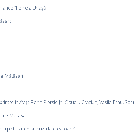
mance “Femeia Uriaşă”
ăsari:
e Mătăsari
rintre invitaţi: Florin Piersic Jr., Claudiu Crăciun, Vasile Ernu, 
Home Matasari
 in pictura: de la muza la creatoare”