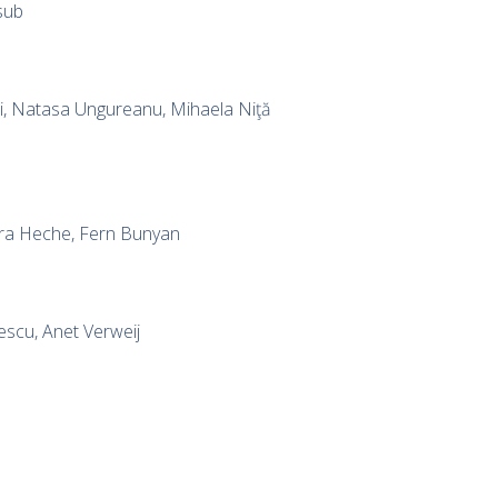
sub
ei, Natasa Ungureanu, Mihaela Niţă
etra Heche, Fern Bunyan
escu, Anet Verweij