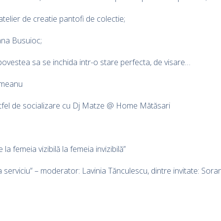
atelier de creatie pantofi de colectie;
Oana Busuioc;
ovestea sa se inchida intr-o stare perfecta, de visare…
âlmeanu
ltfel de socializare cu Dj Matze @ Home Mătăsari
a femeia vizibilă la femeia invizibilă”
 serviciu” – moderator: Lavinia Tănculescu, dintre invitate: Sor