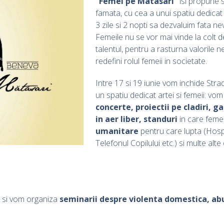
“Femei pe Matasari”
isi propune 
famata, cu cea a unui spatiu dedicat a
3 zile si 2 nopti sa dezvaluim fata n
Femeile nu se vor mai vinde la colt de
talentul, pentru a rasturna valorile n
redefini rolul femeii in societate.
Intre 17 si 19 iunie vom inchide Str
un spatiu dedicat artei si femeii: vo
concerte, proiectii pe cladiri, g
in aer liber, standuri
in care femei
umanitare
pentru care lupta (Hosp
Telefonul Copilului etc.) si multe alt
e si vom organiza
seminarii despre violenta domestica, ab
.