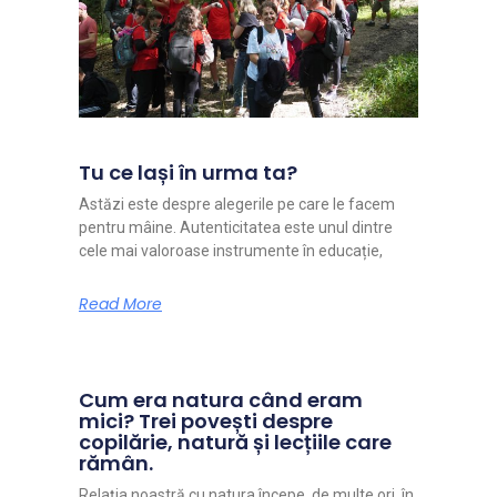
Tu ce lași în urma ta?
Astăzi este despre alegerile pe care le facem
pentru mâine. Autenticitatea este unul dintre
cele mai valoroase instrumente în educație,
Read More
Cum era natura când eram
mici? Trei povești despre
copilărie, natură și lecțiile care
rămân.
Relația noastră cu natura începe, de multe ori, în