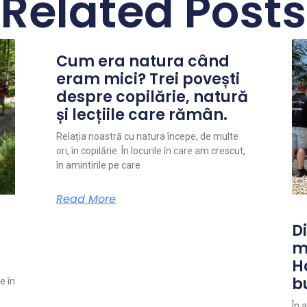
Related Posts
Cum era natura când
eram mici? Trei povești
despre copilărie, natură
și lecțiile care rămân.
Relația noastră cu natura începe, de multe
ori, în copilărie. În locurile în care am crescut,
în amintirile pe care
Read More
Di
m
H
b
e în
În 