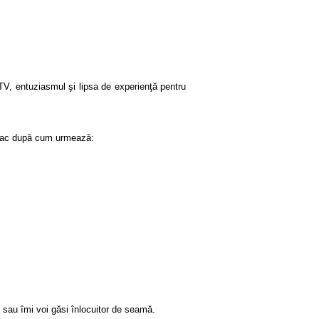
TV, entuziasmul şi lipsa de experienţă pentru
ă fac după cum urmează:
 sau îmi voi găsi înlocuitor de seamă.