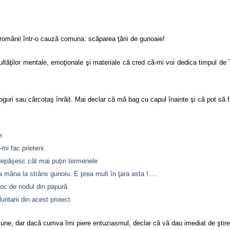
românii într-o cauză comuna: scăparea ţării de gunoaie!
ultăţilor mentale, emoţionale şi materiale că cred că-mi voi dedica timpul de 
oguri sau cârcotaş înrăit. Mai declar că mă bag cu capul înainte şi că pot s
e
mi fac prieteni.
ă depăşesc cât mai puţin termenele
 mâna la strâns gunoiu. E prea mult în ţara asta !….
 loc de nodul din papură
untarii din acest proiect
une, dar dacă cumva îmi piere entuziasmul, declar că vă dau imediat de ştire