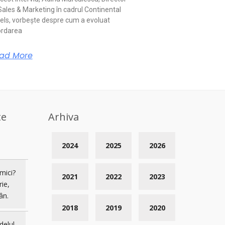
Sales & Marketing în cadrul Continental
els, vorbește despre cum a evoluat
rdarea
ad More
te
Arhiva
2024
2025
2026
mici?
2021
2022
2023
rie,
ân.
2018
2019
2020
delul