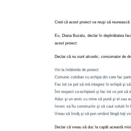
Cred că acest proiect va reuşi să reunească 
Eu, Diana Buzatu, declar în deplinătatea fac
acest proiect.
Declar că nu sunt alcoolic, consumator de dr
Vin la întâlnirile de proiect
Comunic cotidian cu echipa din care fac part
Fac tot ce pot să mă integrez în echipă şi să-
Îmi respect co-echipierii şi fac tot ce pot s
Aduc şi un amic cu mine să pună şi el sau ea
Incerc sa fiu constructiv şi să caut solutii în
Vreau să învăţ şi să pun umărul lângă toţi vol
Declar că vreau să duc la capăt această misi