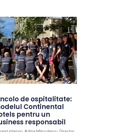
ncolo de ospitalitate:
odelul Continental
otels pentru un
usiness responsabil
acest interviu, Adina Mărculescu, Director