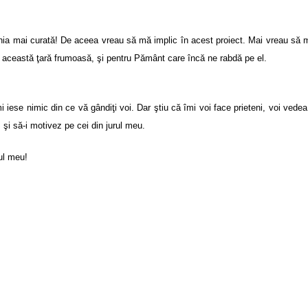
a mai curată! De aceea vreau să mă implic în acest proiect. Mai vreau să mă
 această ţară frumoasă, şi pentru Pământ care încă ne rabdă pe el.
ese nimic din ce vă gândiţi voi. Dar ştiu că îmi voi face prieteni, voi vedea 
şi să-i motivez pe cei din jurul meu.
ul meu!