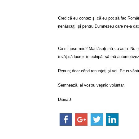
Cred că eu contez şi că eu pot să fac Români
nenăscuţi, şi pentru Dumnezeu care ne-a dat
Ce-mi iese mie? Mai lăsaţi-mă cu asta. Nu-mi i
învăţ să lucrez în echipă, să mă automotivez 
Renunţ doar când renunţaţi şi voi. Pe cuvânt
Semnează, al vostru veşnic voluntar,
Diana
J