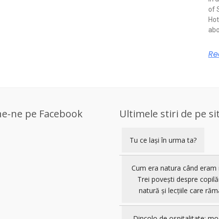
of 
Hot
abo
Re
ne-ne pe Facebook
Ultimele stiri de pe si
Tu ce lași în urma ta?
Cum era natura când eram 
Trei povești despre copilă
natură și lecțiile care răm
Dincolo de ospitalitate: mo