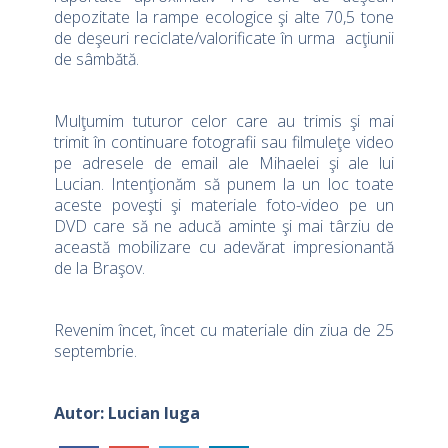
depozitate la rampe ecologice şi alte 70,5 tone
de deşeuri reciclate/valorificate în urma acţiunii
de sâmbătă.
Mulţumim tuturor celor care au trimis şi mai
trimit în continuare fotografii sau filmuleţe video
pe adresele de email ale Mihaelei şi ale lui
Lucian. Intenţionăm să punem la un loc toate
aceste poveşti şi materiale foto-video pe un
DVD care să ne aducă aminte şi mai târziu de
această mobilizare cu adevărat impresionantă
de la Braşov.
Revenim încet, încet cu materiale din ziua de 25
septembrie.
Autor: Lucian Iuga