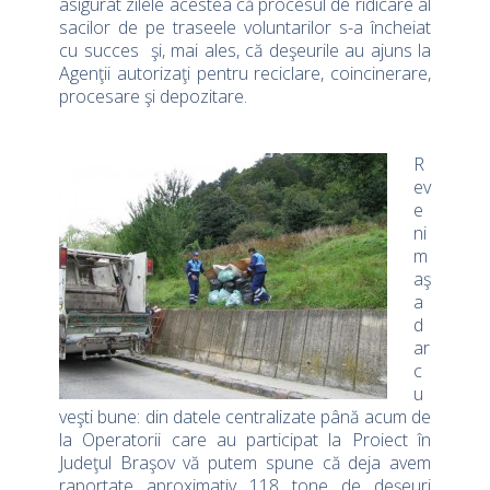
asigurat zilele acestea că procesul de ridicare al
sacilor de pe traseele voluntarilor s-a încheiat
cu succes şi, mai ales, că deşeurile au ajuns la
Agenţii autorizaţi pentru reciclare, coincinerare,
procesare şi depozitare.
R
ev
e
ni
m
aş
a
d
ar
c
u
veşti bune: din datele centralizate până acum de
la Operatorii care au participat la Proiect în
Judeţul Braşov vă putem spune că deja avem
raportate aproximativ 118 tone de deşeuri