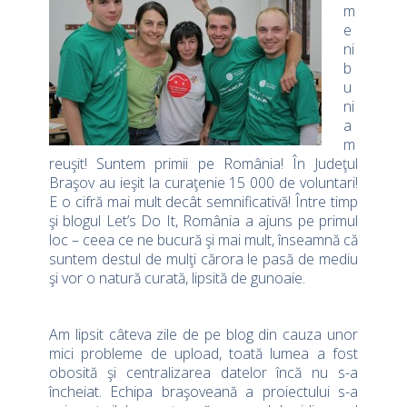
m
e
ni
b
u
ni
a
m
reuşit! Suntem primii pe România! În Judeţul
Braşov au ieşit la curaţenie 15 000 de voluntari!
E o cifră mai mult decât semnificativă! Între timp
şi blogul Let’s Do It, România a ajuns pe primul
loc – ceea ce ne bucură şi mai mult, înseamnă că
suntem destul de mulţi cărora le pasă de mediu
şi vor o natură curată, lipsită de gunoaie.
Am lipsit câteva zile de pe blog din cauza unor
mici probleme de upload, toată lumea a fost
obosită şi centralizarea datelor încă nu s-a
încheiat. Echipa braşoveană a proiectului s-a