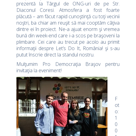
prezentă la Târgul de ONG-uri de pe Str.
Diaconul Coresi. Atmosfera a fost foarte
plăcută – am făcut rapid cunoştinţă cu toţi vecinii
noştri, ba chiar am reuşit să mai cooptăm câţiva
dintre ei în proiect. Ne-a ajuat enorm şi vremea
bună din week-end care i-a scos pe braşoveni la
plimbare. Cei care au trecut pe acolo au primit
informaţii despre Let’s Do It, România! şi s-au
putut înscrie direct la standul nostru.
Mulţumim Pro Democraţia Braşov pentru
invitaţia la eveniment!
F
ot
o:
1
0
0