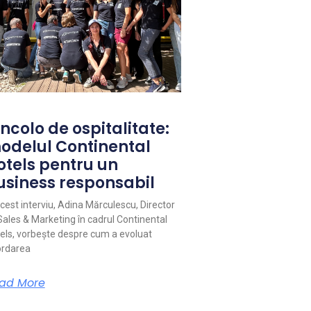
ncolo de ospitalitate:
odelul Continental
otels pentru un
usiness responsabil
acest interviu, Adina Mărculescu, Director
Sales & Marketing în cadrul Continental
els, vorbește despre cum a evoluat
rdarea
ad More