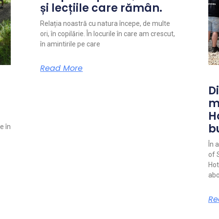
și lecțiile care rămân.
Relația noastră cu natura începe, de multe
ori, în copilărie. În locurile în care am crescut,
în amintirile pe care
Read More
Di
m
H
b
e în
În 
of 
Hot
abo
Re