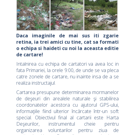
Daca imaginile de mai sus iti zgarie
retina, ia trei amici cu tine, cat sa formati
o echipa si haideti cu noi la aceasta editie
de cartare!
Intalnirea cu echipa de cartatori va avea loc in
fata Primariei, la orele 9:00, de unde se va pleca
catre zonele de cartare, nu inainte insa de a se
realiza instructajul.
Cartarea presupune determinarea mormanelor
de deşeuri din arealele naturale şi stabilirea
coordonatelor acestora cu ajutorul GPS-ului,
informaţiile fiind ulterior încărcate într-un soft
special. Obiectivul final al cartarii este Harta
Deşeurilor, instrumentul cheie pentru
organizarea voluntarilor pentru ziua de